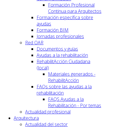
Formación Profesional
Continua para Arquitectos
Formación específica sobre
ayudas
Formación BIM
Jornadas profesionales
Red OAR
Documentos y guías
Ayudas a la rehabilitación
RehabilitAcción Ciudadana
(local)
Materiales generados -
RehabilitAcción
FAQs sobre las ayudas a la
rehabilitación
FAQS Ayudas a la
Rehabilitación - Por temas
Actualidad profesional
Arquitectura
Actualidad del sector