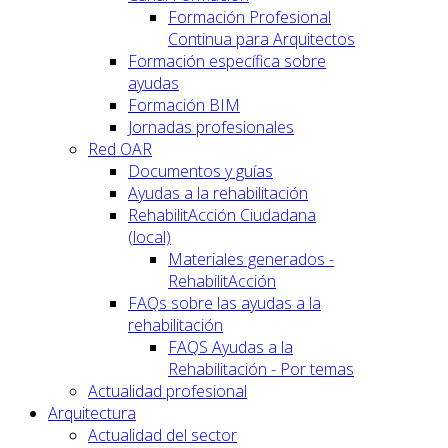
Formación Profesional
Continua para Arquitectos
Formación específica sobre
ayudas
Formación BIM
Jornadas profesionales
Red OAR
Documentos y guías
Ayudas a la rehabilitación
RehabilitAcción Ciudadana
(local)
Materiales generados -
RehabilitAcción
FAQs sobre las ayudas a la
rehabilitación
FAQS Ayudas a la
Rehabilitación - Por temas
Actualidad profesional
Arquitectura
Actualidad del sector