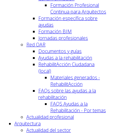
Formación Profesional
Continua para Arquitectos
Formación específica sobre
ayudas
Formación BIM
Jornadas profesionales
Red OAR
Documentos y guías
Ayudas a la rehabilitación
RehabilitAcción Ciudadana
(local)
Materiales generados -
RehabilitAcción
FAQs sobre las ayudas a la
rehabilitación
FAQS Ayudas a la
Rehabilitación - Por temas
Actualidad profesional
Arquitectura
Actualidad del sector