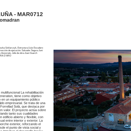
UÑA - MAR0712
 comadran
szka Szklarczyk, Estructura Lluís Escudero
ón de ejecución: Salvador Segura Juni
Associats, Jefe de obra Joan Guarch
ORA D’ARO
multifuncional La rehabilitación
neration, tiene como objetivo
lo en un equipamiento público
ejido empresarial. Se trata de una
i Forrellad Solà, que destaca por
n valor. El proyecto actúa sobre
enciando tanto sus cualidades
edificio abierto y flexible, con
l entre interior y exterior. La
porche exterior, reforzando el
sde el punto de vista social y
 impulsar el desarrollo local y