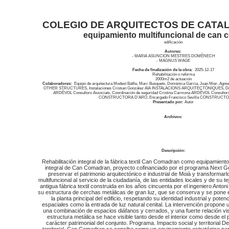
COLEGIO DE ARQUITECTOS DE CATAL
equipamiento multifuncional de can
edificación
Autores:
- MARIA ASUNCION MESTRES DOMÈNECH
- MAGNUS WAGE
Fecha de finalización de la obra:
2025-12-17
Rehabilitación o reforma
2000
m2 de actuación
Colaboradores:
Equipo de arquitectura Modest Batlle, Marc Busquets, Domènica Garcia, Juan Mier, Agnie
OTHER STRUCTURES, Instalaciones Cristian Gonzàlez AIA INSTALACIONS ARQUITECTÒNIQUES, Direcci
ARDÈVOL Consultors Associats, Coordinación de seguridad Cristina Carmona ARDÈVOL Consultors 
CONSTRUCTORA D’ARO, Encargado Francisco Sevilla CONSTRUCT
Presentado por:
Autor
Archivos:
Descripción:
Rehabilitación integral de la fábrica textil Can Comadran como equipamiento 
integral de Can Comadran, proyecto cofinanciado por el programa Next Ge
preservar el patrimonio arquitectónico e industrial de Moià y transformar
multifuncional al servicio de la ciudadanía, de las entidades locales y de su t
antigua fábrica textil construida en los años cincuenta por el ingeniero Anton
su estructura de cerchas metálicas de gran luz, que se conserva y se pone e
la planta principal del edificio, respetando su identidad industrial y pot
espaciales como la entrada de luz natural cenital. La intervención propone un 
una combinación de espacios diáfanos y cerrados, y una fuerte relación visua
estructura metálica se hace visible tanto desde el interior como desde el 
carácter patrimonial del conjunto. Programa. Impacto social y territorial De
territorial, Can Comadran se concibe como un equipamiento estratégico para