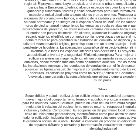
regional. El proyecto contribuye a revitalizar el entorno urbano consolidado
diarios hacia Barcelona. El edificio alberga espacios de coworking vincul
ganadero y alimentario, talleres y salas polivalentes para usos formativos
espacio principal destinado a exposiciones y otros eventos. Propuesta 
originales del conjunto —la fábrica, el edificio de la caldera y la valla— se m
se hace permeable y se integra en el espacio público de Moià. En las facha
muros de piedra natural, manteniendo las ventanas circulares altas en el pa
arquitectónica del proyecto, se abren nuevas ventanas circulares hacia el e
el interior con puntos de interés. En el norte, al demoler la fachada original 
espacio exterior, el edificio se comunica con la nueva plaza y se abre al m
debía reforzarse para garantizar la estabilidad del conjunto, se dignifica y s
utiliza el mismo material original, pero dispuesto con un nuevo aparejo —incl
pendiente de la cubierta. La adecuación topográfica del espacio exterior elim
mientras que todos los espacios interiores son accesibles. El proyecto pr
accesibilidad universal y la seguridad. Eficiencia energética Para mejorar
edificio sin alterar su imagen exterior, el nuevo aislamiento se incorpora en
cubiertas, donde también funciona como absorbente acústico. Por las facha
las instalaciones técnicas y los conductos de ventilación con el fin de mante
potenciar su ligereza visual. Se mejora el comportamiento térmico de los vid
aberturas. El edificio se proyecta como un NZEB (Edificio de Consumo C
fotovoltaica que garantiza la autosuficiencia energética y genera excede
municipales.
Valores:
Sostenibilidad y salud: reutiliza de un edificio existente evitando el consu
nueva, mejora del comportamiento térmico y acústico y prioriza la iluminació
para los usuarios. Nueva Bauhaus: puesta en valor de una estructura singula
mejora de la relación del equipamiento con su entorno, respuesta integral a
inclusión y belleza. Compromiso: la recuperación del patrimonio local conviert
nexo de unión entre generaciones, manteniéndolo como polo activo de desarr
valor la edificación industrial de los años 50 y aporta soluciones constructi
la gramática original de la obra. Hábitat: la intervención propone un edificio a
de espacios diáfanos y cerrados y fuerte relación visual interior-exterior.
identidad industrial