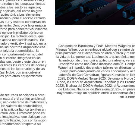
 y a reducir los desplazamientos
ados a los sectores agrícola,
 y sociales, así como un gran
arquitectónica Los elementos
antienen, pero el recinto cerrado
das sur y este se conservan los
ramento. Dentro de la gramática
ntorno para conectar visualmente
y convertir el último pórtico en
unicipio. La fachada oeste, que
e acaba con ladrillo natural. Se
inado y vertical— inspirado en la
Con sede en Barcelona y Oslo, Mestres Wåge es un e
ina las barreras arquitectónicas,
Magnus Wåge, con un enfoque global que se nutre de d
ioriza la sostenibilidad, la
principalmente en el desarrollo de obra pública y reside
 el comportamiento térmico del
la vida de las personas. La síntesis arquitectónica c
 el interior, integrado en las
la ambición de crear una arquitectura abierta, versát
das sur, oeste y este discurren
urbanismo como una única disciplina común. Compr
ner libres las cerchas de acero y
Wåge ha impartido docencia y talleres en diversas u
rios de los lucernarios y de las
participado como jurado en varios concursos y a
asi Nulo), con una cubierta
además de Can Comadran, figuran Kunstsilo en Kris
ntes para otros equipamientos
2025, DOGA Merket Norge 2025, Betongpris Norge 202
Rohe, la Bienal de Arquitectura Española y los Premi
2022), finalista del DOGA Merket 2022; el Ayuntamiento
de Estudios Náuticos de Barcelona (2021–, en proyec
trayectoria refleja un equilibrio entre la conservación
mo de recursos asociados a obra
en la reg
n natural y el confort ambiental
r, uso coherente de materiales y
 los valores de sostenibilidad,
e la antigua fábrica textil en un
ollo local. Profesion: pone en
vas imaginativas que dialogan con
bierto y flexible, con combinación
 Rehabilitación: respeto a su