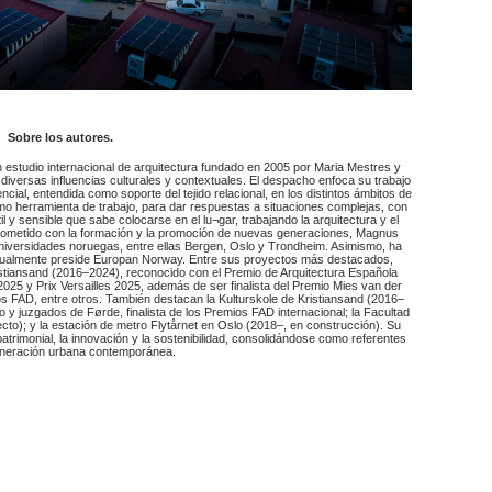
Sobre los autores.
studio internacional de arquitectura fundado en 2005 por Maria Mestres y
iversas influencias culturales y contextuales. El despacho enfoca su trabajo
ncial, entendida como soporte del tejido relacional, en los distintos ámbitos de
omo herramienta de trabajo, para dar respuestas a situaciones complejas, con
il y sensible que sabe colocarse en el lu¬gar, trabajando la arquitectura y el
ometido con la formación y la promoción de nuevas generaciones, Magnus
niversidades noruegas, entre ellas Bergen, Oslo y Trondheim. Asimismo, ha
ctualmente preside Europan Norway. Entre sus proyectos más destacados,
tiansand (2016–2024), reconocido con el Premio de Arquitectura Española
5 y Prix Versailles 2025, además de ser finalista del Premio Mies van der
os FAD, entre otros. También destacan la Kulturskole de Kristiansand (2016–
 y juzgados de Førde, finalista de los Premios FAD internacional; la Facultad
to); y la estación de metro Flytårnet en Oslo (2018–, en construcción). Su
 patrimonial, la innovación y la sostenibilidad, consolidándose como referentes
eneración urbana contemporánea.