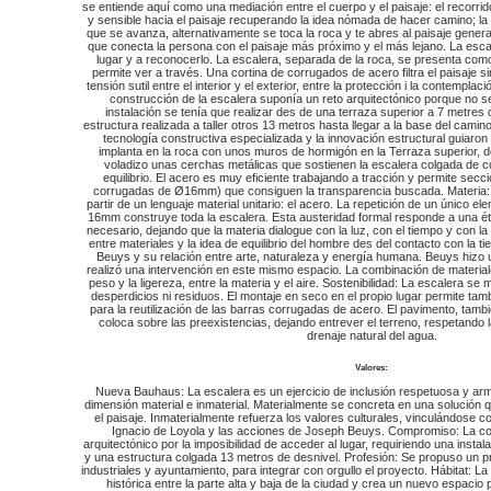
se entiende aquí como una mediación entre el cuerpo y el paisaje: el recorri
y sensible hacia el paisaje recuperando la idea nómada de hacer camino; l
que se avanza, alternativamente se toca la roca y te abres al paisaje gener
que conecta la persona con el paisaje más próximo y el más lejano. La escale
lugar y a reconocerlo. La escalera, separada de la roca, se presenta co
permite ver a través. Una cortina de corrugados de acero filtra el paisaje s
tensión sutil entre el interior y el exterior, entre la protección i la contempl
construcción de la escalera suponía un reto arquitectónico porque no se
instalación se tenía que realizar des de una terraza superior a 7 metres 
estructura realizada a taller otros 13 metros hasta llegar a la base del camino
tecnología constructiva especializada y la innovación estructural guiaron
implanta en la roca con unos muros de hormigón en la Terraza superior, 
voladizo unas cerchas metálicas que sostienen la escalera colgada de c
equilibrio. El acero es muy eficiente trabajando a tracción y permite se
corrugadas de Ø16mm) que consiguen la transparencia buscada. Materia: T
partir de un lenguaje material unitario: el acero. La repetición de un único 
16mm construye toda la escalera. Esta austeridad formal responde a una étic
necesario, dejando que la materia dialogue con la luz, con el tiempo y con 
entre materiales y la idea de equilibrio del hombre des del contacto con la t
Beuys y su relación entre arte, naturaleza y energía humana. Beuys hizo u
realizó una intervención en este mismo espacio. La combinación de materiale
peso y la ligereza, entre la materia y el aire. Sostenibilidad: La escalera se 
desperdicios ni residuos. El montaje en seco en el propio lugar permite tam
para la reutilización de las barras corrugadas de acero. El pavimento, tam
coloca sobre las preexistencias, dejando entrever el terreno, respetando l
drenaje natural del agua.
Valores:
Nueva Bauhaus: La escalera es un ejercicio de inclusión respetuosa y arm
dimensión material e inmaterial. Materialmente se concreta en una solución qu
el paisaje. Inmaterialmente refuerza los valores culturales, vinculándose 
Ignacio de Loyola y las acciones de Joseph Beuys. Compromiso: La co
arquitectónico por la imposibilidad de acceder al lugar, requiriendo una insta
y una estructura colgada 13 metros de desnivel. Profesión: Se propuso un 
industriales y ayuntamiento, para integrar con orgullo el proyecto. Hábitat: 
histórica entre la parte alta y baja de la ciudad y crea un nuevo espacio p