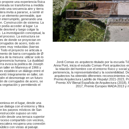
do propone una experiencia física
a mirada se transforma a medida
ando una secuencia aire y tierra
ra invita a pararse, a sentir el
mo un elemento permeable, que
in interrumpirlo, generando una
ación. Construcción de sistema: La
 podía acceder al lugar. La
de desnivel y luego colgar la
. La investigación conceptual, la
 el proceso. La estructura se
des de donde se proyectan en
orrugados de acero, todo en
cciones muy reducidas (barras
odo el proyecto se articula a
elemento de barra corrugada de Ø
a de la mesura: utilizar solo lo
la presencia humana. La dualidad
Jordi Comas es arquitecto titulado por la escuela 
ierra evoca la poética de Joseph
Anna Pont, inicia el estudio Comas-Pont arquitectos en
n taller en Manresa el 1966 y
la relación del hombre con el entorno físico y social
s establece un diálogo entre el
pertenencia, la representatividad y la sostenibilida
montó íntegramente en taller, sin
arquitectos ha obtenido diferentes reconocimientos 
bién el desmontaje en un futuro
Premio Arquitectura Ladrillo de Hispalyt 2021-2023, P
bién de corrugados de acero, se
Premio XIV Bienal Española de Arquitectura (2018), P
a vegetación y permitiendo el
2017, Premio Europeo MADA 2013 y no
oniosa en el lugar, desde una
e dialoga con el entorno y filtra
con los paseos místicos de San
nstrucción supuso un reto
lación desde una terraza superior
proceso compartido con vecinos,
La escalera recupera una conexión
úblico con vistas al paisaje.