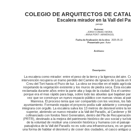
COLEGIO DE ARQUITECTOS DE CATAL
Escalera mirador en la Vall del Pa
paisaje
Autores:
- JORDI COMAS I MORA
- ANNA PONT I ARMENGOL
Fecha de finalización de la obra:
2025-05-22
Presentado por:
Autor
Archivos:
Descripción:
La escalera como mirador: entre el peso de la tierra y la ligereza del aire. Co
intervención recupera un tramo perdido del Camino de Ignacio de Loyola en Ma
Creu del Tort hasta el Pozo de luz. La obra se inscribe en el tejido agrícol
respetando la vegetación existente y los muros de piedra seca. Esta escal
reclamada durante años entre la parte alta y baja de la ciudad. Era el camin
porque era el mas rápido para baja, sobre todo las abuelas que bajaban para ir
vez que se construye un nuevo espacio público con nuevas vistas al pais
Manresa. El proceso tenía que ser compartido con los vecinos, los fabri
ayuntamiento. Formando equipo el proyecto podía salir adelante y conseguir
integrara con orgullo. La escalera salva los 13 metros de desnivel entre la ter
superior, abriendo un nuevo mirador a la Vall del Paradís, al Cardener y M
cofinanciado con fondos Next Generation, dentro del Pla de Recuperación,
(PRTR), destinado a la mejora del patrimonio histórico de uso social y turís
de la voluntad de restituir una conexión histórica y humana con el paisaje
paisajística de la Vall del Paradís no es solo una infraestructura, es un gesto
una forma de habitar el desnivel y de coser dos ciudades, el casco antiguo y