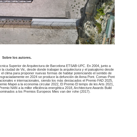
Sobre los autores.
Técnica Superior de Arquitectura de Barcelona ETSAB-UPC. En 2004, junto a
 la ciudad de Vic, desde donde trabajan la arquitectura y el paisajismo desde
 y el clima para proponer nuevas formas de habitar potenciando el sentido de
d. Desgraciadamente en 2024 se produce la defunción de Anna Pont. Comas-Pont
nacionales e internacionales, siendo los más destacados el Premio FAD 2025,
remio Mapei a la economia circular 2022, El Premio El temps de les Arts 2021,
remio NAN a la millor efiiciència energètica 2018, Architecture Awards Build
minados a los Premios Europeos Mies van der rohe (2017).