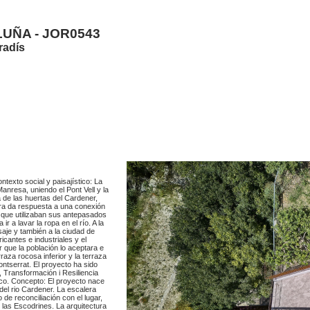
UÑA - JOR0543
radís
ntexto social y paisajístico: La
nresa, uniendo el Pont Vell y la
a de las huertas del Cardener,
era da respuesta a una conexión
o que utilizaban sus antepasados
 a lavar la ropa en el río. A la
aje y también a la ciudad de
cantes e industriales y el
 que la población lo aceptara e
raza rocosa inferior y la terraza
ontserrat. El proyecto ha sido
 Transformación i Resiliencia
tico. Concepto: El proyecto nace
 del rio Cardener. La escalera
 de reconciliación con el lugar,
 las Escodrines. La arquitectura