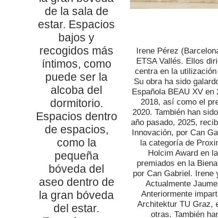
de la sala de
estar. Espacios
bajos y
recogidos más
Irene Pérez (Barcelon
ETSA Vallés. Ellos dir
íntimos, como
centra en la utilizació
puede ser la
Su obra ha sido galard
alcoba del
Española BEAU XV en 20
dormitorio.
2018, así como el pr
2020. También han sido
Espacios dentro
año pasado, 2025, recib
de espacios,
Innovación, por Can Gab
como la
la categoría de Proxi
Holcim Award en la
pequeña
premiados en la Biena
bóveda del
por Can Gabriel. Irene
aseo dentro de
Actualmente Jaume e
la gran bóveda
Anteriormente imparti
Architektur TU Graz, 
del estar.
otras. También han