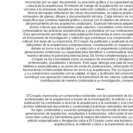
reconocido por su rigor documental, su precisión gráfica y su capacidad pa
cultural de la arquitectura. El método de trabajo de la publicación se carac
cercano a lo artesanal, basado en una selección cuidada y crítica de las pr
directa del equipo editorial en las obras documentadas, la captura propia
exhaustivo de planos, dibujos y documentación técnica. Cada número se co
específica que combina material gráfico y textual con el objetivo de ofrecer 
del pensamiento de los arquitectos analizados. Especial relevancia adquie
textos críticos que acompañan cada volumen, concebidos como herram
contextualizar las prácticas arquitectónicas y profundizar en sus motivacio
Esta aproximación permite que cada publicación trascienda la mera recopila
un instrumento de investigación y reflexión que contribuye a la comprensión 
cultural. A lo largo de su trayectoria, El Croquis ha publicado y analizado la 
influyentes de la arquitectura contemporánea, constituyendo un espacio priv
debate en torno a la disciplina. La selección y el seguimiento continuad
generaciones evidencian su capacidad para identificar y contextualizar ar
manera decisiva el panorama internacional. De forma complementaria a su l
Croquis se ha consolidado como un espacio de encuentro y divulgación
profesionales, estudiantes y lectores. Este lugar alberga una sala de e
biblioteca especializada y un punto de venta de publicaciones, reforzando el 
favoreciendo el intercambio directo en torno a la arquitectura. Por su trayect
y su compromiso sostenido con la calidad, el rigor y la difusión del conocim
constituye una aportación relevante a la transmisión de los valores culturale
contribuyendo de manera continuada a su investigación, compren
Valores:
El Croquis representa un compromiso sostenido con la transmisión de los v
profesionales de la arquitectura a través de la investigación, la edición y la 
publicación ha contribuido a acercar la arquitectura a la sociedad y a la co
archivo editorial que documenta y contextualiza prácticas relevantes del pa
Su rigor, continuidad y vocación pedagógica han favorecido el interca
generaciones de arquitectos, estudiantes e instituciones, reforzando el rec
como bien cultural y herramienta para la mejora del entorno construido. La
edición especializada y divulgación sitúa a El Croquis como una iniciativ
arquitectónica, la reflexión crítica y la transmisión de la 