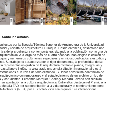
Sobre los autores.
itectos por la Escuela Técnica Superior de Arquitectura de la Universidad
torial y revista de arquitectura El Croquis. Desde entonces, desarrollan una
rítica de la arquitectura contemporánea, situando a la publicación como una de
arquitectónico. A lo largo de más de cuatro décadas, han dirigido la edición de
Croquis y numerosos volúmenes especiales y ómnibus, dedicados a estudios y
onal. Su trabajo se caracteriza por el rigor documental, la profundidad de las
a representación gráfica de la arquitectura mediante planos, fotografías y
castellano e inglés, ha alcanzado una amplia difusión internacional y está
nstituciones culturales de todo el mundo. Su labor editorial ha contribuido de
arquitectónico contemporáneo y al establecimiento de un archivo crítico de
s y estudiantes. Fernando Márquez Cecilia y Richard Levene han recibido
 su aportación a la cultura arquitectónica. Entre ellos destacan el Premio a la
 Medalla FAD por su contribución a la vida cultural y el nombramiento como
ish Architects (RIBA) por su contribución a la arquitectura internacional.