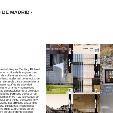
 DE MADRID -
rnando Márquez Cecilia y Richard
ión crítica de la arquitectura
vés de volúmenes monográficos
iento intelectual de estudios de
de referencia para comprender la
 cuarenta años de actividad
menes ordinarios y numerosos
as generaciones de arquitectos,
idad ha permitido construir un
nsformaciones más relevantes de
obra construida, pensamiento y
ista ha desarrollado una amplia
a, bibliotecas, instituciones
onvertido a El Croquis en un
 y en un referente editorial