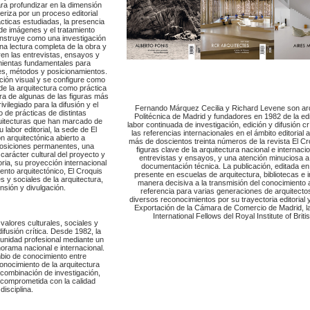
ra profundizar en la dimensión
teriza por un proceso editorial
ácticas estudiadas, la presencia
 de imágenes y el tratamiento
nstruye como una investigación
una lectura completa de la obra y
ren las entrevistas, ensayos y
ientas fundamentales para
nes, métodos y posicionamientos.
ción visual y se configure como
de la arquitectura como práctica
obra de algunas de las figuras más
ilegiado para la difusión y el
Fernando Márquez Cecilia y Richard Levene son arqu
o de prácticas de distintas
Politécnica de Madrid y fundadores en 1982 de la edi
quitecturas que han marcado de
labor continuada de investigación, edición y difusión c
abor editorial, la sede de El
las referencias internacionales en el ámbito editorial 
 arquitectónica abierto a
más de doscientos treinta números de la revista El 
xposiciones permanentes, una
figuras clave de la arquitectura nacional e internaci
carácter cultural del proyecto y
entrevistas y ensayos, y una atención minuciosa a l
oria, su proyección internacional
documentación técnica. La publicación, editada en 
iento arquitectónico, El Croquis
presente en escuelas de arquitectura, bibliotecas e i
s y sociales de la arquitectura,
manera decisiva a la transmisión del conocimiento 
sión y divulgación.
referencia para varias generaciones de arquitecto
diversos reconocimientos por su trayectoria editorial y
Exportación de la Cámara de Comercio de Madrid, la
International Fellows del Royal Institute of Brit
alores culturales, sociales y
difusión crítica. Desde 1982, la
munidad profesional mediante un
norama nacional e internacional.
mbio de conocimiento entre
onocimiento de la arquitectura
 combinación de investigación,
a comprometida con la calidad
disciplina.