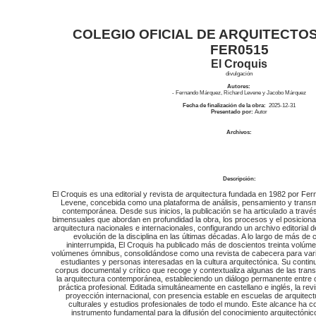
COLEGIO OFICIAL DE ARQUITECTOS
FER0515
El Croquis
divulgación
Autores:
- Fernando Márquez, Richard Levene y Jacobo Márquez
Fecha de finalización de la obra:
2025-12-31
Presentado por:
Autor
Archivos:
Descripción:
El Croquis es una editorial y revista de arquitectura fundada en 1982 por Fe
Levene, concebida como una plataforma de análisis, pensamiento y transmis
contemporánea. Desde sus inicios, la publicación se ha articulado a tra
bimensuales que abordan en profundidad la obra, los procesos y el posicionam
arquitectura nacionales e internacionales, configurando un archivo editorial 
evolución de la disciplina en las últimas décadas. A lo largo de más de
ininterrumpida, El Croquis ha publicado más de doscientos treinta volú
volúmenes ómnibus, consolidándose como una revista de cabecera para vari
estudiantes y personas interesadas en la cultura arquitectónica. Su continu
corpus documental y crítico que recoge y contextualiza algunas de las tra
la arquitectura contemporánea, estableciendo un diálogo permanente entre 
práctica profesional. Editada simultáneamente en castellano e inglés, la rev
proyección internacional, con presencia estable en escuelas de arquitectur
culturales y estudios profesionales de todo el mundo. Este alcance ha c
instrumento fundamental para la difusión del conocimiento arquitectónico