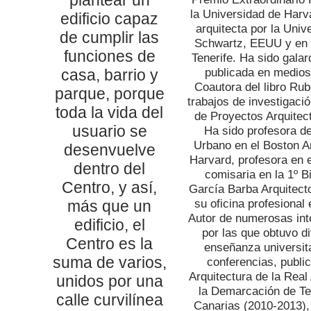
la Universidad de Harv
edificio capaz
arquitecta por la Univ
de cumplir las
Schwartz, EEUU y en 
funciones de
Tenerife. Ha sido gala
casa, barrio y
publicada en medios
Coautora del libro Rub
parque, porque
trabajos de investigació
toda la vida del
de Proyectos Arquitec
usuario se
Ha sido profesora d
Urbano en el Boston Ar
desenvuelve
Harvard, profesora en e
dentro del
comisaria en la 1º B
Centro, y así,
García Barba Arquitect
más que un
su oficina profesiona
Autor de numerosas inte
edificio, el
por las que obtuvo d
Centro es la
enseñanza universita
suma de varios,
conferencias, publi
Arquitectura de la Rea
unidos por una
la Demarcación de Ten
calle curvilínea
Canarias (2010-2013), 