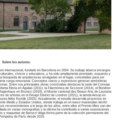
Sobre los autores.
bre internacional, fundado en Barcelona en 2004. Su trabajo abarca encargos
 culturales, cívicos y educativos, y ha sido ampliamente premiado, expuesto y
 la búsqueda de arquitecturas arraigadas en el lugar, concebidas para ser
 fuerte carga emocional. Conceptos claros y expresivos generan atmósferas
mismas. Entre sus principales obras construidas destacan la sede del Consejo
Infanta Elena en Águilas (2011), la Filarmónica de Szczecin (2014), el Bündner
Ragenhaus en Brunico (2018), el Musée cantonal des Beaux-Arts de Lausana
res de artistas en el Design District de Londres (2021), la tienda Aesop en
useo Abby Kortrijk (2025). Actualmente, el estudio desarrolla proyectos en
iente Medio y Estados Unidos, donde trabaja en el nuevo masterplan del Art
sos reconocimientos a lo largo de los años, entre ellos el Premio Mies van der
lada en varias monografías y la oficina ha contribuido a varias exposiciones
jos y maquetas de Barozzi Veiga forma parte de la colección permanente del
Pompidou de París desde 2019.