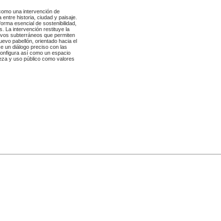
 como una intervención de
entre historia, ciudad y paisaje.
orma esencial de sostenibilidad,
. La intervención restituye la
tivos subterráneos que permiten
nuevo pabellón, orientado hacia el
ce un diálogo preciso con las
 configura así como un espacio
elleza y uso público como valores