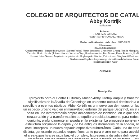
COLEGIO DE ARQUITECTOS DE CATAL
Abby Kortrijk
edificación
Autores:
- FABRIZIO BAROZZI
- ALBERTO FERNANDEZ VEIGA
Fecha de finalización de la obra:
2025-03-28
Obra nueva
4037
m2 de actuación
Colaboradores:
Equipo de proyecto: (Barozzi Veiga) Pieter Janssens; Chen-Hsin Chang, Tomás Mesquita, 
Tasoulis, Maria Ubach; (Tab Architects) Jonathan Toye, Bert Lescouhier, Bert Devos, Pieter Frantzen, Ilj
Honoré, Luisa Soares; Arquitecto de patrimonio: Koplamp Architecten; Estructuras: Sileghem & Partners A
Studiebureau Boydens Engineering; Consultoría de fachada: Xma
Presentado por:
Autor
Archivos:
Descripción:
El proyecto para el Centro Cultural y Museo Abby Kortrijk amplía y transfo
significativo de la Abadía de Groeninge en un centro cultural destinado a 
specific y a eventos públicos. Abby Kortrijk es un nuevo tipo de museo: un luga
un espacio urbano vivo en el maravilloso entorno del parque Begijnhof, en el c
basa en una interpretación amplia del concepto de identidad, en la que no
restauración y la transformación se equilibran cuidadosamente para redesc
conjunto, profundamente arraigada en lo existente. La propuesta pone en va
estructura original de la capilla y de los antiguos dormitorios de la abadía, re
este, incorpora un nuevo espacio expositivo subterráneo. Cada una de est
distinta, generando espacios específicos tanto para el arte como para activ
el área expositiva se sitúa bajo el complejo, la presencia distintiva del nuev
un diálogo con las estructuras históricas, tanto a través de su forma —que