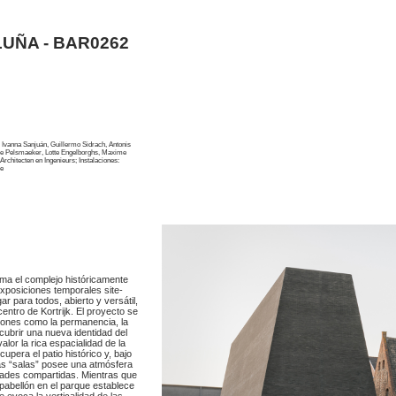
UÑA - BAR0262
Ivanna Sanjuán, Guillermo Sidrach, Antonis
a De Pelsmaeker, Lotte Engelborghs, Maxime
rchitecten en Ingenieurs; Instalaciones:
de
rma el complejo históricamente
exposiciones temporales site-
r para todos, abierto y versátil,
entro de Kortrijk. El proyecto se
ciones como la permanencia, la
ubrir una nueva identidad del
lor la rica espacialidad de la
cupera el patio histórico y, bajo
as “salas” posee una atmósfera
idades compartidas. Mientras que
o pabellón en el parque establece
 evoca la verticalidad de las