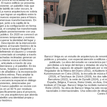
 El nuevo edificio se presenta
xistente; un pabellón más que
 ladrillo de color oscuro, le
 La nueva arquitectura es sobria
ue logran un equilibrio entre lo
o nuevos espacios para el futuro.
o numerosas transformaciones. En
e, junto a la capilla de la
rigen a la configuración en forma
al, el complejo fue transformado
pliado posteriormente con una
y público. En 2020 se convocó un
siciones temporales y eventos
cuperar la identidad del lugar y
. Descripción de la intervención
jenos al trazado histórico de la
o hacia el parque Begijnhof. La
definiendo el claustro y creando
, conectado al complejo a través
Barozzi Veiga es un estudio de arquitectura de renom
s fachadas inclinadas generan un
públicos y privados, con especial atención a edificios
interior evoca el refectorio
publicado. La obra del estudio se caracteriza por
, articulada a través de una
percibidas a lo largo del tiempo y dotadas de una
bterráneos y el pabellón. En los
específicas, capaces de adquirir significado por sí 
turas, forjados y pavimentos
Regulador de la Ribera del Duero (2011), el Auditorio 
ón de añadidos y la incorporación
Kunstmuseum en Coira (2016), la escuela de música 
ósfera etérea. Para ampliar la
(2019), el Tanzhaus de Zúrich (2019), los dos talle
expositivos subterráneos con
Barcelona (2022), la sede de Dynafit (2024), y el m
secuencia espacial en diálogo
España, Bélgica, Francia, Reino Unido, en Asia, Or
existentes, deterioradas por
Institute of Chicago. Barozzi Veiga ha recibido numero
El nuevo pabellón se reviste con
Rohe (2015). Su obra de Barozzi Veiga ha sido recopi
stos en un 60 % por residuos
nacionales e internacionales. Una selección de dibu
specíficamente para el proyecto,
Centro 
do es una arquitectura que aborda
abellón una identidad propia y
 histórico.