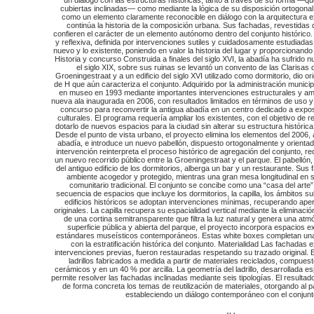
cubiertas inclinadas— como mediante la lógica de su disposición ortogonal.
como un elemento claramente reconocible en diálogo con la arquitectura e
continúa la historia de la composición urbana. Sus fachadas, revestidas de
confieren el carácter de un elemento autónomo dentro del conjunto histórico.
y reflexiva, definida por intervenciones sutiles y cuidadosamente estudiadas q
nuevo y lo existente, poniendo en valor la historia del lugar y proporcionand
Historia y concurso Construida a finales del siglo XVI, la abadía ha sufrid
el siglo XIX, sobre sus ruinas se levantó un convento de las Clarisas qu
Groeningestraat y a un edificio del siglo XVI utilizado como dormitorio, dio o
de H que aún caracteriza el conjunto. Adquirido por la administración municip
en museo en 1993 mediante importantes intervenciones estructurales y am
nueva ala inaugurada en 2006, con resultados limitados en términos de uso 
concurso para reconvertir la antigua abadía en un centro dedicado a expo
culturales. El programa requería ampliar los existentes, con el objetivo de re
dotarlo de nuevos espacios para la ciudad sin alterar su estructura histórica
Desde el punto de vista urbano, el proyecto elimina los elementos del 2006, a
abadía, e introduce un nuevo pabellón, dispuesto ortogonalmente y orientad
intervención reinterpreta el proceso histórico de agregación del conjunto, re
un nuevo recorrido público entre la Groeningestraat y el parque. El pabellón
del antiguo edificio de los dormitorios, alberga un bar y un restaurante. Su
ambiente acogedor y protegido, mientras una gran mesa longitudinal en su 
comunitario tradicional. El conjunto se concibe como una “casa del arte”
secuencia de espacios que incluye los dormitorios, la capilla, los ámbitos su
edificios históricos se adoptan intervenciones mínimas, recuperando aper
originales. La capilla recupera su espacialidad vertical mediante la eliminaci
de una cortina semitransparente que filtra la luz natural y genera una atm
superficie pública y abierta del parque, el proyecto incorpora espacios 
estándares museísticos contemporáneos. Estas white boxes completan una 
con la estratificación histórica del conjunto. Materialidad Las fachadas 
intervenciones previas, fueron restauradas respetando su trazado original. 
ladrillos fabricados a medida a partir de materiales reciclados, compue
cerámicos y en un 40 % por arcilla. La geometría del ladrillo, desarrollada e
permite resolver las fachadas inclinadas mediante seis tipologías. El resulta
de forma concreta los temas de reutilización de materiales, otorgando al p
estableciendo un diálogo contemporáneo con el conjunto