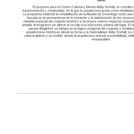
Valores:
El proyecto para el Centro Cultural y Museo Abby Kortrijk se concibe
transformación y continuidad, en la que la arquitectura actúa como mediadora 
La propuesta entiende la rehabilitación de la Abadía de Groeninge como una f
basada en la permanencia de lo existente y la optimización de los recursos
claridad espacial del conjunto histórico e incorpora nuevos espacios exposi
ampliar el programa sin alterar la escala ni la estructura urbana del lugar. El 
parque Begijnhof, se integra en la lógica ortogonal del conjunto y estable
arquitecturas históricas desde la forma y la materialidad. Abby Kortrijk se
cultural abierto y accesible, donde la arquitectura articula sostenibilidad, b
inseparables.