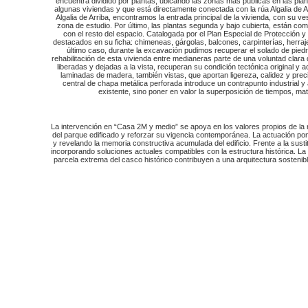
encuentra dividido por plantas, ubicando las zonas más públicas en las pla
algunas viviendas y que está directamente conectada con la rúa Algalia de 
Algalia de Arriba, encontramos la entrada principal de la vivienda, con su ves
zona de estudio. Por último, las plantas segunda y bajo cubierta, están co
con el resto del espacio. Catalogada por el Plan Especial de Protección y R
destacados en su ficha: chimeneas, gárgolas, balcones, carpinterías, herraje
último caso, durante la excavación pudimos recuperar el solado de piedra
rehabilitación de esta vivienda entre medianeras parte de una voluntad clara
liberadas y dejadas a la vista, recuperan su condición tectónica original y
laminadas de madera, también vistas, que aportan ligereza, calidez y pre
central de chapa metálica perforada introduce un contrapunto industrial y a
existente, sino poner en valor la superposición de tiempos, ma
La intervención en “Casa 2M y medio” se apoya en los valores propios de la reh
del parque edificado y reforzar su vigencia contemporánea. La actuación pon
y revelando la memoria constructiva acumulada del edificio. Frente a la sustit
incorporando soluciones actuales compatibles con la estructura histórica. La
parcela extrema del casco histórico contribuyen a una arquitectura sostenibl