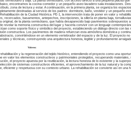
ntas semisótano y baja. La planta semisótano, con acceso directo a una pequeña placita que
Abaixo, encontramos la cocina-comedor y un pequeño aseo-lavadero-sala instalaciones. Desd
tíbulo, zona de lectura y estar. A continuación, en la primera planta, se organiza los espacios 
mpletamente destinadas al servicio de los padres: dormitorio, baño, vestidor y un pequeño es
ehabilitación de la Ciudad Histórica. PE-1, la intervención trata de poner en valor y rehabilit
s, recercados, basamentos, antepechos, inscripciones, la sillería en planta baja, tornalluvia
 original, de la planta semisótano, que había desaparecido bajo pavimentos sobrepuestos a l
 de revelar la memoria constructiva del lugar y hacerla convivir con un lenguaje contemporá
 actúan como soporte físico y simbólico del proyecto, estableciendo un diálogo directo con la
cisión constructiva. Los pavimentos de madera refuerzan esta atmósfera doméstica y continu
bstracto, convirtiéndose en un elemento vertebrador del espacio y de la luz. El proyecto no bu
teriales y técnicas, construyendo una arquitectura honesta, legible y profundamente arraigad
Valores:
abilitación y la regeneración del tejido histórico, entendiendo el proyecto como una oportuni
e en valor los elementos constructivos y patrimoniales protegidos, recuperando materiales, 
ución, el proyecto apuesta por la reutilización, la lectura honesta de lo existente y la superp
 elección de sistemas constructivos eficientes, el aprovechamiento de la luz natural y la co
e, eficiente y respetuosa con su contexto urbano. La rehabilitación se convierte así en una