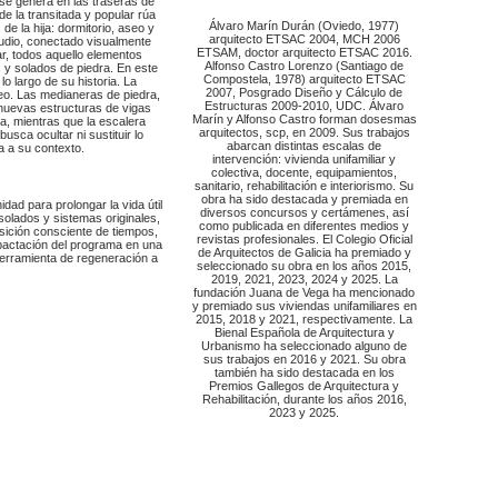
 se genera en las traseras de
e la transitada y popular rúa
Álvaro Marín Durán (Oviedo, 1977)
de la hija: dormitorio, aseo y
arquitecto ETSAC 2004, MCH 2006
tudio, conectado visualmente
ETSAM, doctor arquitecto ETSAC 2016.
ar, todos aquello elementos
Alfonso Castro Lorenzo (Santiago de
s y solados de piedra. En este
Compostela, 1978) arquitecto ETSAC
o largo de su historia. La
2007, Posgrado Diseño y Cálculo de
neo. Las medianeras de piedra,
Estructuras 2009-2010, UDC. Álvaro
s nuevas estructuras de vigas
Marín y Alfonso Castro forman dosesmas
a, mientras que la escalera
arquitectos, scp, en 2009. Sus trabajos
sca ocultar ni sustituir lo
abarcan distintas escalas de
a a su contexto.
intervención: vivienda unifamiliar y
colectiva, docente, equipamientos,
sanitario, rehabilitación e interiorismo. Su
obra ha sido destacada y premiada en
dad para prolongar la vida útil
diversos concursos y certámenes, así
solados y sistemas originales,
como publicada en diferentes medios y
osición consciente de tiempos,
revistas profesionales. El Colegio Oficial
mpactación del programa en una
de Arquitectos de Galicia ha premiado y
 herramienta de regeneración a
seleccionado su obra en los años 2015,
2019, 2021, 2023, 2024 y 2025. La
fundación Juana de Vega ha mencionado
y premiado sus viviendas unifamiliares en
2015, 2018 y 2021, respectivamente. La
Bienal Española de Arquitectura y
Urbanismo ha seleccionado alguno de
sus trabajos en 2016 y 2021. Su obra
también ha sido destacada en los
Premios Gallegos de Arquitectura y
Rehabilitación, durante los años 2016,
2023 y 2025.