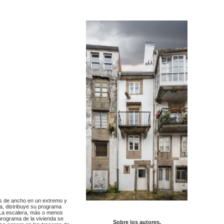
os de ancho en un extremo y
ta, distribuye su programa
. La escalera, más o menos
 programa de la vivienda se
Sobre los autores.