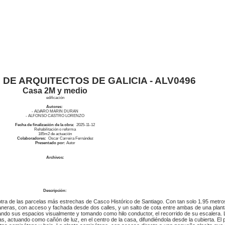
 DE ARQUITECTOS DE GALICIA - ALV0496
Casa 2M y medio
edificación
Autores:
- ALVARO MARIN DURAN
- ALFONSO CASTRO LORENZO
Fecha de finalización de la obra:
2025-11-12
Rehabilitación o reforma
185
m2 de actuación
Colaboradores:
Oscar Carreira Fernández
Presentado por:
Autor
Archivos:
Descripción:
tra de las parcelas más estrechas de Casco Histórico de Santiago. Con tan solo 1.95 metr
dianeras, con acceso y fachada desde dos calles, y un salto de cota entre ambas de una plan
ctando sus espacios visualmente y tomando como hilo conductor, el recorrido de su escalera
as, actuando como cañón de luz, en el centro de la casa, difundiéndola desde la cubierta. El