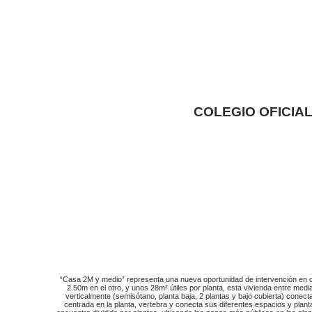
COLEGIO OFICIAL
“Casa 2M y medio” representa una nueva oportunidad de intervención en o
2.50m en el otro, y unos 28m² útiles por planta, esta vivienda entre me
verticalmente (semisótano, planta baja, 2 plantas y bajo cubierta) cone
centrada en la planta, vertebra y conecta sus diferentes espacios y plant