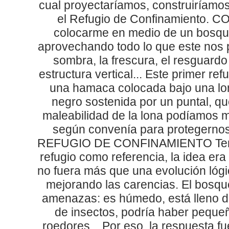
cual proyectaríamos, construiríamo
el Refugio de Confinamiento. C
colocarme en medio de un bosqu
aprovechando todo lo que este nos p
sombra, la frescura, el resguardo 
estructura vertical... Este primer ref
una hamaca colocada bajo una lon
negro sostenida por un puntal, qu
maleabilidad de la lona podíamos m
según convenía para protegernos
REFUGIO DE CONFINAMIENTO Teni
refugio como referencia, la idea er
no fuera más que una evolución lógi
mejorando las carencias. El bosque
amenazas: es húmedo, está lleno de
de insectos, podría haber peque
roedores... Por eso, la respuesta f