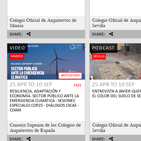
Colegio Oficial de Arquitectos de
Colegio Oficial de Arqui
Murcia
Sevilla
SHARE:
SHARE:
VIDEO
PODCAST
MADRID
SEVILLA
#REPOSITORY
25 APR
TO
10 SEP
25 APR
TO
10 SEP
FREE
RESILIENCIA, ADAPTACIÓN Y
ENTREVISTA A JAVIER QUE
ECONOMÍA. SECTOR PÚBLICO ANTE LA
EL COLOR DEL SUELO DE SE
EMERGENCIA CLIMÁTICA - SESIONES
ESPECIALES COP25 - DIÁLOGOS CSCAE -
COAM
Consejo Superior de los Colegios de
Colegio Oficial de Arqui
Arquitectos de España
Sevilla
SHARE:
SHARE: