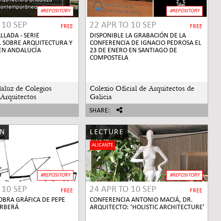
#REPOSITORY
#REPOSITORY
O
10 SEP
22 APR
TO
10 SEP
FREE
FREE
LLADA - SERIE
DISPONIBLE LA GRABACIÓN DE LA
 SOBRE ARQUITECTURA Y
CONFERENCIA DE IGNACIO PEDROSA EL
EN ANDALUCÍA
23 DE ENERO EN SANTIAGO DE
COMPOSTELA
aluz de Colegios
Colexio Oficial de Arquitectos de
 Arquitectos
Galicia
SHARE:
ON
LECTURE
ALICANTE
#REPOSITORY
#REPOSITORY
O
10 SEP
24 APR
TO
10 SEP
FREE
FREE
OBRA GRÁFICA DE PEPE
CONFERENCIA ANTONIO MACIÁ, DR.
RBERÁ
ARQUITECTO: ‘HOLISTIC ARCHITECTURE’