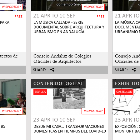
#REPOSITORY
#REPOSITORY
21 APR
TO
10 SEP
21 APR
T
FREE
FREE
 PARA
LA MÚSICA CALLADA - SERIE
LA MÚSICA CA
DOCUMENTAL SOBRE ARQUITECTURA Y
DOCUMENTAL
URBANISMO EN ANDALUCÍA
URBANISMO 
tectos de
Consejo Andaluz de Colegios
Consejo And
Oficiales de Arquitectos
Oficiales de
SHARE:
SHARE:
CONTENIDO DIGITAL
EXHIBITI
SEVILLA
CASTELLÓN
#REPOSITORY
#REPOSITORY
23 APR
TO
10 SEP
23 APR
T
 #5
DESDE MI CASA… TRANSFORMACIONES
EXPOSICIÓN: 
DOMÉSTICAS EN TIEMPOS DEL COVID-19
MONFORT BA