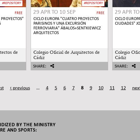
#REPOSITORY
#REPOSITORY
29 APR
TO
10 SEP
29 APR
T
FREE
FREE
, PROYECTOS"
CICLO EUROPA "CUATRO PROYECTOS
CICLO EUROP
G
PARISINOS Y UNA EXCURSIÓN
CIUDADES" J
FERROVIARIA" ÁBALOS+SENTKIEWICZ
ARQUITECTOS
tectos de
Colegio Oficial de Arquitectos de
Colegio Ofic
Cádiz
Cádiz
SHARE:
SHARE:
rst
‹ previous
…
4
5
6
7
8
9
10
11
12
next
SIDIZED BY THE MINISTRY
RE AND SPORTS: