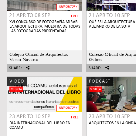
#REPOSITORY
21 APR
TO
08 SEP
21 APR
TO
10 SEP
FREE
XVI CONCURSO DE FOTOGRAFÍA MIRAR
QUÉ ES LA ARQUITECTURA
LA ARQUITECTURA. MUESTRA DE TODAS
ALEJANDRO DE LA SOTA
LAS FOTOGRAFÍAS PRESENTADAS
Colegio Oficial de Arquitectos
Colexio Oficial de Arqui
Vasco-Navarro
Galicia
SHARE:
SHARE:
VIDEO
PODCAST
MURCIA
SEVILLA
#REPOSITORY
23 APR
TO
10 SEP
23 APR
TO
10 SEP
FREE
DÍA INTERNACIONAL DEL LIBRO EN
ARQUITECTOS EN LA ONDA
COAMU