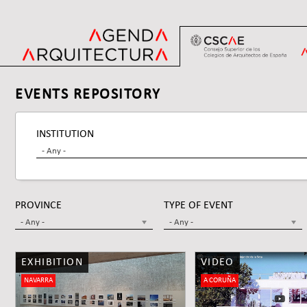
Jump
to
navigation
Back
Back
EVENTS REPOSITORY
to
to
top
top
INSTITUTION
- Any -
PROVINCE
TYPE OF EVENT
- Any -
- Any -
EXHIBITION
VIDEO
Pages
NAVARRA
A CORUÑA