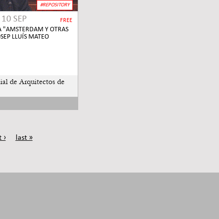
#REPOSITORY
O
10 SEP
FREE
A "AMSTERDAM Y OTRAS
OSEP LLUÍS MATEO
ial de Arquitectos de
 ›
last »