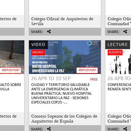
tectos de
Colegio Oficial de Arquitectos de
Colegio Ofic
Sevilla
Comunidad 
SHARE:
SHARE:
VIDEO
LECTURE
MADRID
ALICANTE
#REPOSITORY
#REPOSITORY
26 APR
TO
10 SEP
26 APR
T
FREE
RALTÓ SOBRE
CIUDAD Y TERRITORIO SALUDABLE
CONFERENCIA
VILLA
ANTE LA EMERGENCIA CLIMÁTICA
RENATA SENT
BUENA PRÁCTICA: NUEVO HOSPITAL
UNIVERSITARIO LA PAZ - SESIONES
ESPECIALES COP25 -...
tectos de
Consejo Superior de los Colegios de
Colegio Ofic
Arquitectos de España
Comunidad 
SHARE:
SHARE: