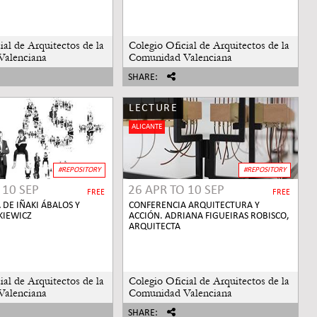
ial de Arquitectos de la
Colegio Oficial de Arquitectos de la
Valenciana
Comunidad Valenciana
SHARE:
LECTURE
ALICANTE
#REPOSITORY
#REPOSITORY
O
10 SEP
26 APR
TO
10 SEP
FREE
FREE
 DE IÑAKI ÁBALOS Y
CONFERENCIA ARQUITECTURA Y
KIEWICZ
ACCIÓN. ADRIANA FIGUEIRAS ROBISCO,
ARQUITECTA
ial de Arquitectos de la
Colegio Oficial de Arquitectos de la
Valenciana
Comunidad Valenciana
SHARE: