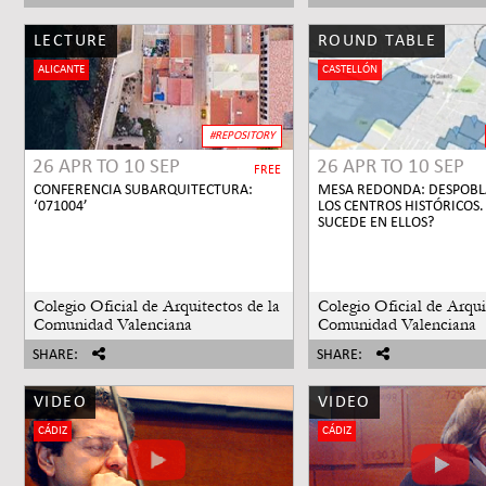
LECTURE
ROUND TABLE
ALICANTE
CASTELLÓN
#REPOSITORY
26 APR
TO
10 SEP
26 APR
TO
10 SEP
FREE
CONFERENCIA SUBARQUITECTURA:
MESA REDONDA: DESPOBL
‘071004’
LOS CENTROS HISTÓRICOS.
SUCEDE EN ELLOS?
Colegio Oficial de Arquitectos de la
Colegio Oficial de Arqui
Comunidad Valenciana
Comunidad Valenciana
SHARE:
SHARE:
VIDEO
VIDEO
CÁDIZ
CÁDIZ