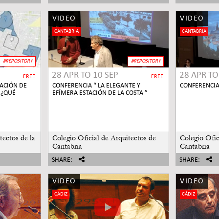
VIDEO
VIDEO
CANTABRIA
CANTABRIA
#REPOSITORY
#REPOSITORY
28 APR
TO
10 SEP
28 APR
T
FREE
FREE
ACIÓN DE
CONFERENCIA “ LA ELEGANTE Y
CONFERENCIA
 ¿QUÉ
EFÍMERA ESTACIÓN DE LA COSTA ”
tectos de la
Colegio Oficial de Arquitectos de
Colegio Ofic
Cantabria
Cantabria
SHARE:
SHARE:
VIDEO
VIDEO
CÁDIZ
CÁDIZ