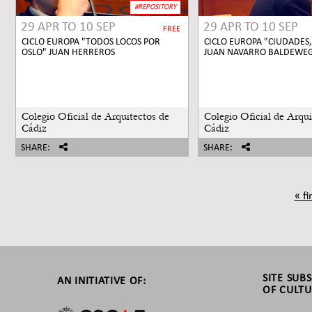
#REPOSITORY
29 APR
TO
10 SEP
29 APR
TO
10 SEP
FREE
CICLO EUROPA "TODOS LOCOS POR
CICLO EUROPA "CIUDADES
OSLO" JUAN HERREROS
JUAN NAVARRO BALDEWE
Colegio Oficial de Arquitectos de
Colegio Oficial de Arqui
Cádiz
Cádiz
SHARE:
SHARE:
« fi
SITE SUB
AN INITIATIVE OF:
OF CULTU