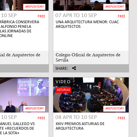
#REPOSITORY
#REPOSITORY
O
10 SEP
07 APR
TO
10 SEP
FREE
FREE
FÁBRICA CONSERVERA
UNA ARQUITECTURA MENOR: CUAC
/ ALFONSO PENELA
ARQUITECTOS
 LAS JORNADAS DE
ONLINE
ial de Arquitectos de
Colegio Oficial de Arquitectos de
Sevilla
SHARE:
VIDEO
ASTURIAS
#REPOSITORY
#REPOSITORY
O
10 SEP
08 APR
TO
10 SEP
FREE
FREE
ANUEL GALLEGO VS
XXIV PREMIOS ASTURIAS DE
TE «RECUERDOS DE
ARQUITECTURA
E LA SOTA»