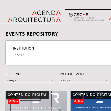
Jump
to
navigation
Back
Back
EVENTS REPOSITORY
to
to
top
top
INSTITUTION
- Any -
PROVINCE
TYPE OF EVENT
- Any -
- Any -
CONTENIDO DIGITAL
CONTENIDO DIGITA
Pages
MURCIA
MURCIA