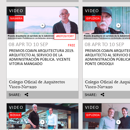
VIDEO
VIDEO
NAVARRA
GIPUZKOA
#REPOSITORY
08 APR
TO
10 SEP
08 APR
TO
10 SEP
FREE
PREMIOS COAVN ARQUITECTURA 2019.
PREMIOS COAVN ARQUITEC
ARQUITECTO AL SERVICIO DE LA
ARQUITECTO AL SERVICIO 
ADMINISTRACIÓN PÚBLICA. VICENTE
ADMINISTRACIÓN PÚBLICA
VITORIA MANGADO
PONTE ORDOQUI
Colegio Oficial de Arquitectos
Colegio Oficial de Arqui
Vasco-Navarro
Vasco-Navarro
SHARE:
SHARE:
VIDEO
VIDEO
BIZKAIA
GIPUZKOA