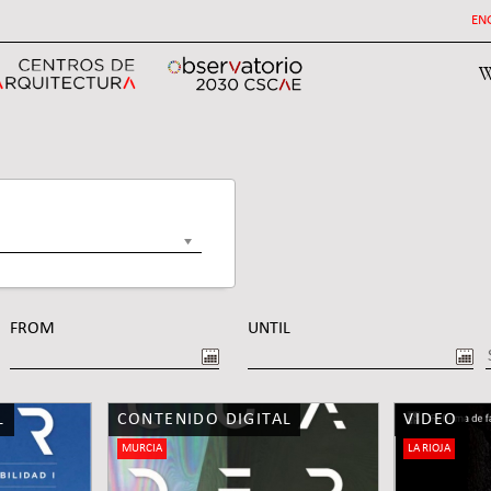
EN
W
FROM
UNTIL
DATE
DATE
L
CONTENIDO DIGITAL
VIDEO
MURCIA
LA RIOJA