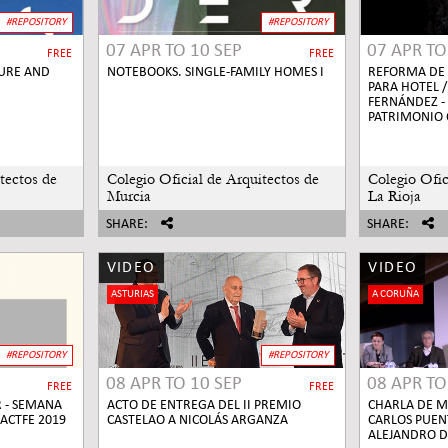
#REPOSITORY
#REPOSITORY
07 APR
TO
10 SEP
07 APR
T
FREE
FREE
TURE AND
NOTEBOOKS. SINGLE-FAMILY HOMES I
REFORMA DE 
PARA HOTEL 
FERNÁNDEZ -
PATRIMONIO 
tectos de
Colegio Oficial de Arquitectos de
Colegio Ofic
Murcia
La Rioja
SHARE:
SHARE:
VIDEO
VIDEO
ASTURIAS
A CORUÑA
#REPOSITORY
#REPOSITORY
08 APR
TO
10 SEP
08 APR
T
FREE
FREE
 - SEMANA
ACTO DE ENTREGA DEL II PREMIO
CHARLA DE M
ACTFE 2019
CASTELAO A NICOLÁS ARGANZA
CARLOS PUEN
ALEJANDRO D