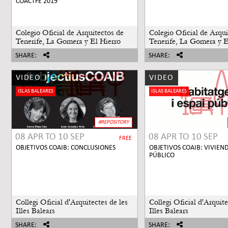
COACTFE 2019
Colegio Oficial de Arquitectos de
Colegio Oficial de Arqui
Tenerife, La Gomera y El Hierro
Tenerife, La Gomera y E
SHARE:
SHARE:
VIDEO
VIDEO
ISLAS BALEARES
ISLAS BALEARES
#REPOSITORY
08 APR
TO
10 SEP
08 APR
TO
10 SEP
FREE
OBJETIVOS COAIB: CONCLUSIONES
OBJETIVOS COAIB: VIVIEND
PÚBLICO
Collegi Oficial d'Arquitectes de les
Collegi Oficial d'Arquite
Illes Balears
Illes Balears
SHARE:
SHARE: