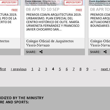
#REPOSITORY
#REPOSITORY
08 APR
TO
10 SEP
08 APR
T
FREE
FREE
TURA 2019.
PREMIOS COAVN ARQUITECTURA 2019.
PREMIOS COA
 PEO DE LA
URBANISMO. PLAN ESPECIAL DEL
PREMIO ARQU
ERTO DE
CENTRO HISTÓRICO DE OLITE. MARÍA
ACTUACIONES
URMENETA FERNÁNDEZ Y FRANCISCO
BOUNDARIES
JAVIER CHOCARRO SAN...
tectos
Colegio Oficial de Arquitectos
Colegio Ofic
Vasco-Navarro
Vasco-Nava
SHARE:
SHARE:
first
‹ previous
1
2
3
4
5
6
7
8
9
…
next ›
SIDIZED BY THE MINISTRY
RE AND SPORTS: