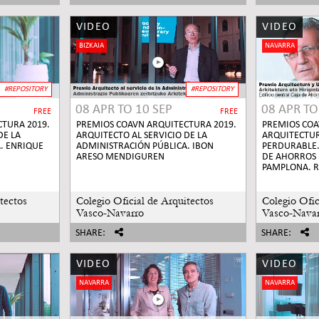
VIDEO
VIDEO
BIZKAIA
NAVARRA
#REPOSITORY
#REPOSITORY
08 APR
TO
10 SEP
08 APR
T
FREE
FREE
TURA 2019.
PREMIOS COAVN ARQUITECTURA 2019.
PREMIOS COA
DE LA
ARQUITECTO AL SERVICIO DE LA
ARQUITECTU
. ENRIQUE
ADMINISTRACIÓN PÚBLICA. IBON
PERDURABLE. 
ARESO MENDIGUREN
DE AHORROS 
PAMPLONA. R
tectos
Colegio Oficial de Arquitectos
Colegio Ofic
Vasco-Navarro
Vasco-Nava
SHARE:
SHARE:
VIDEO
VIDEO
NAVARRA
NAVARRA