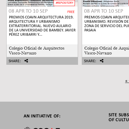
#REPOSITORY
08 APR
TO
10 SEP
08 APR
TO
10 SEP
FREE
PREMIOS COAVN ARQUITECTURA 2019.
PREMIOS COAVN ARQUITEC
ARQUITECTURA Y URBANISMO
URBANISMO. REVISIÓN DEL
EXTRATERRITORIAL. NUEVO AULARIO
ZONA DE SERVICIO DEL PU
DE LA UNIVERSIDAD DE BAMBEY. JAVIER
PASAIA
PÉREZ URIBARRI Y...
Colegio Oficial de Arquitectos
Colegio Oficial de Arqui
Vasco-Navarro
Vasco-Navarro
SHARE:
SHARE:
« 
SITE SUB
AN INITIATIVE OF:
OF CULTU