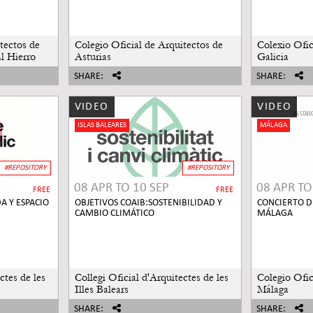
tectos de
Colegio Oficial de Arquitectos de
Colexio Ofic
l Hierro
Asturias
Galicia
SHARE:
SHARE:
VIDEO
VIDEO
ISLAS BALEARES
MÁLAGA
#REPOSITORY
#REPOSITORY
08 APR
TO
10 SEP
08 APR
T
FREE
FREE
A Y ESPACIO
OBJETIVOS COAIB:SOSTENIBILIDAD Y
CONCIERTO D
CAMBIO CLIMÁTICO
MÁLAGA
ctes de les
Collegi Oficial d'Arquitectes de les
Colegio Ofic
Illes Balears
Málaga
SHARE:
SHARE: