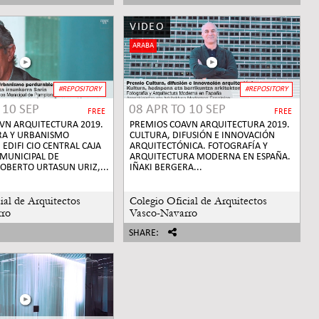
VIDEO
ARABA
#REPOSITORY
#REPOSITORY
O
10 SEP
08 APR
TO
10 SEP
FREE
FREE
VN ARQUITECTURA 2019.
PREMIOS COAVN ARQUITECTURA 2019.
RA Y URBANISMO
CULTURA, DIFUSIÓN E INNOVACIÓN
EDIFI CIO CENTRAL CAJA
ARQUITECTÓNICA. FOTOGRAFÍA Y
MUNICIPAL DE
ARQUITECTURA MODERNA EN ESPAÑA.
OBERTO URTASUN URIZ,...
IÑAKI BERGERA...
ial de Arquitectos
Colegio Oficial de Arquitectos
rro
Vasco-Navarro
SHARE: