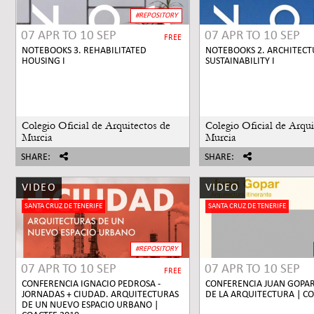
#REPOSITORY
07 APR
TO
10 SEP
07 APR
TO
10 SEP
FREE
NOTEBOOKS 3. REHABILITATED
NOTEBOOKS 2. ARCHITEC
HOUSING I
SUSTAINABILITY I
Colegio Oficial de Arquitectos de
Colegio Oficial de Arqui
Murcia
Murcia
SHARE:
SHARE:
VIDEO
VIDEO
SANTA CRUZ DE TENERIFE
SANTA CRUZ DE TENERIFE
#REPOSITORY
07 APR
TO
10 SEP
07 APR
TO
10 SEP
FREE
CONFERENCIA IGNACIO PEDROSA -
CONFERENCIA JUAN GOPAR
JORNADAS + CIUDAD. ARQUITECTURAS
DE LA ARQUITECTURA | CO
DE UN NUEVO ESPACIO URBANO |