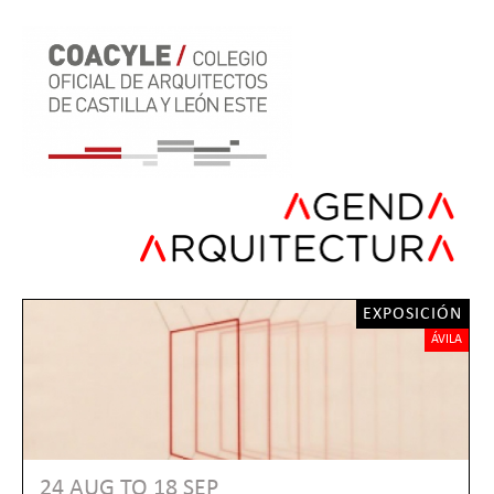
Back
Jump
to
to
top
navigation
EXPOSICIÓN
ÁVILA
24 AUG
TO
18 SEP