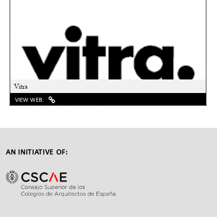
Vitra
VIEW WEB:
Back
to
top
AN INITIATIVE OF: