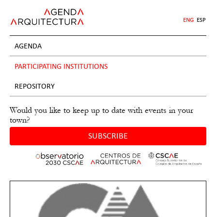
Jump
to
ENG
ESP
navigation
AGENDA
PARTICIPATING INSTITUTIONS
REPOSITORY
Would you like to keep up to date with events in your
town?
SUBSCRIBE
Back
to
top