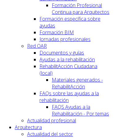
Formación Profesional
Continua para Arquitectos
Formación específica sobre
ayudas
Formación BIM
Jornadas profesionales
Red OAR
Documentos y guías
Ayudas a la rehabilitación
RehabilitAcción Ciudadana
(local)
Materiales generados -
RehabilitAcción
FAQs sobre las ayudas a la
rehabilitación
FAQS Ayudas a la
Rehabilitación - Por temas
Actualidad profesional
Arquitectura
Actualidad del sector