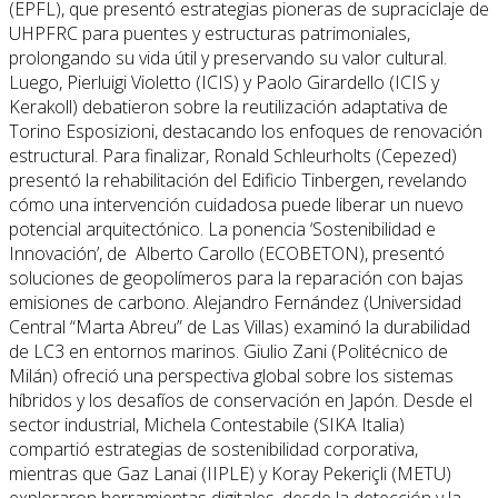
(EPFL), que presentó estrategias pioneras de supraciclaje de
UHPFRC para puentes y estructuras patrimoniales,
prolongando su vida útil y preservando su valor cultural.
Luego, Pierluigi Violetto (ICIS) y Paolo Girardello (ICIS y
Kerakoll) debatieron sobre la reutilización adaptativa de
Torino Esposizioni, destacando los enfoques de renovación
estructural. Para finalizar, Ronald Schleurholts (Cepezed)
presentó la rehabilitación del Edificio Tinbergen, revelando
cómo una intervención cuidadosa puede liberar un nuevo
potencial arquitectónico. La ponencia ‘Sostenibilidad e
Innovación’, de Alberto Carollo (ECOBETON), presentó
soluciones de geopolímeros para la reparación con bajas
emisiones de carbono. Alejandro Fernández (Universidad
Central “Marta Abreu” de Las Villas) examinó la durabilidad
de LC3 en entornos marinos. Giulio Zani (Politécnico de
Milán) ofreció una perspectiva global sobre los sistemas
híbridos y los desafíos de conservación en Japón. Desde el
sector industrial, Michela Contestabile (SIKA Italia)
compartió estrategias de sostenibilidad corporativa,
mientras que Gaz Lanai (IIPLE) y Koray Pekeriçli (METU)
exploraron herramientas digitales, desde la detección y la